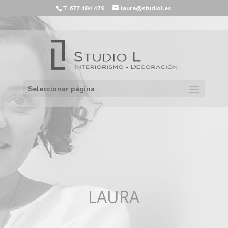
T. 677 484 479
laura@studiol.es
Seleccionar página
LAURA