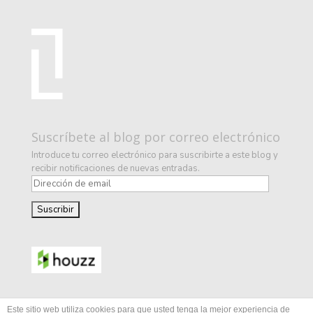
Suscríbete al blog por correo electrónico
Introduce tu correo electrónico para suscribirte a este blog y
recibir notificaciones de nuevas entradas.
D
i
r
e
c
c
i
ó
n
d
Este sitio web utiliza cookies para que usted tenga la mejor experiencia de