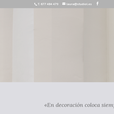
T. 677 484 479
laura@studiol.es
«En decoración coloca siem