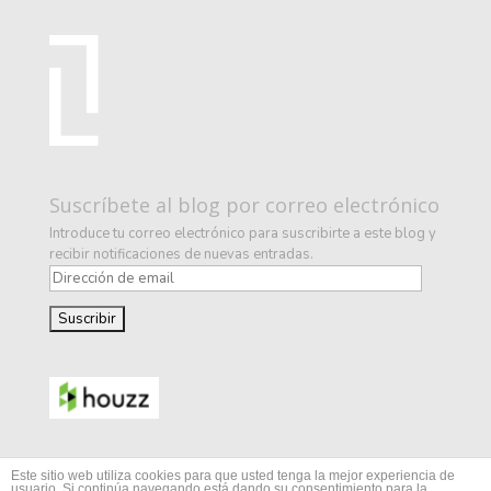
Suscríbete al blog por correo electrónico
Introduce tu correo electrónico para suscribirte a este blog y
recibir notificaciones de nuevas entradas.
D
i
r
e
c
c
i
ó
n
d
Este sitio web utiliza cookies para que usted tenga la mejor experiencia de
e
usuario. Si continúa navegando está dando su consentimiento para la