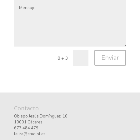
Enviar
8 + 3
=
Contacto
Obispo Jesús Domínguez, 10
10001 Cáceres
677 484 479
laura@studiol.es