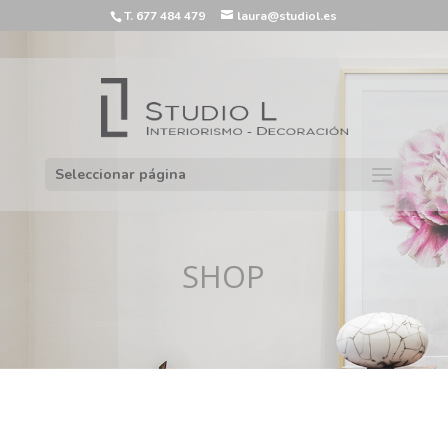
T. 677 484 479
laura@studiol.es
Seleccionar página
SHOP