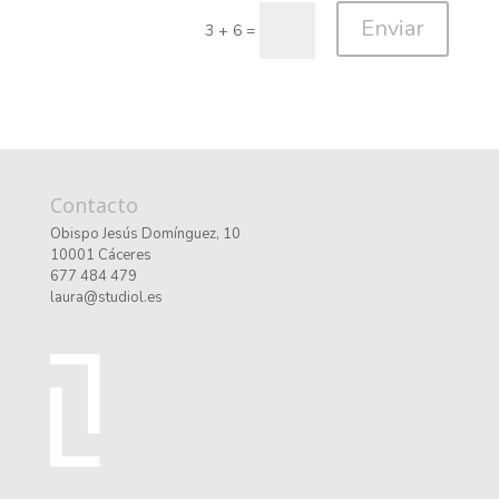
Enviar
3 + 6
=
Contacto
Obispo Jesús Domínguez, 10
10001 Cáceres
677 484 479
laura@studiol.es