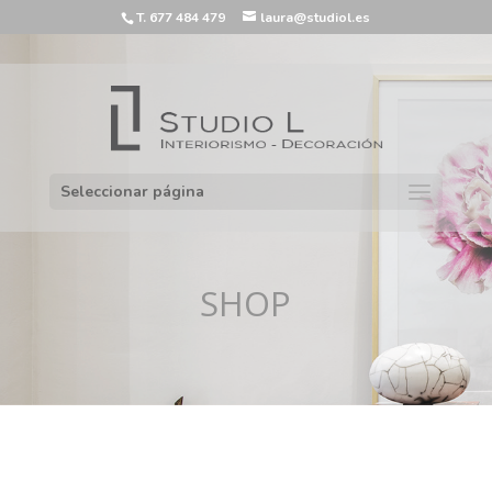
T. 677 484 479
laura@studiol.es
Seleccionar página
SHOP