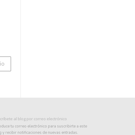
críbete al blog por correo electrónico
oduce tu correo electrónico para suscribirte a este
 y recibir notificaciones de nuevas entradas.