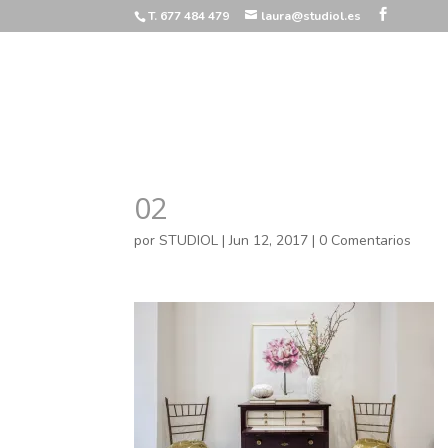
T. 677 484 479
laura@studiol.es
02
por
STUDIOL
|
Jun 12, 2017
|
0 Comentarios