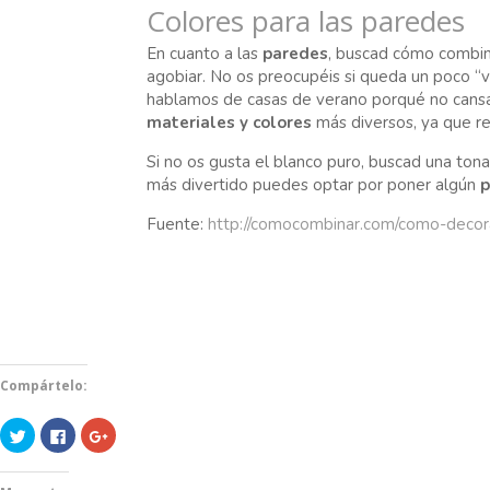
Colores para las paredes
En cuanto a las
paredes
, buscad cómo combina
agobiar. No os preocupéis si queda un poco “v
hablamos de casas de verano porqué no cansa
materiales y colores
más diversos, ya que re
Si no os gusta el blanco puro, buscad una tonal
más divertido puedes optar por poner algún
p
Fuente:
http://comocombinar.com/como-decora
Compártelo:
H
H
H
a
a
a
z
z
z
c
c
c
l
l
l