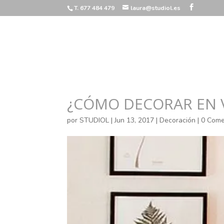
T. 677 484 479
laura@studiol.es
¿CÓMO DECORAR EN 
por
STUDIOL
|
Jun 13, 2017
|
Decoración
|
0 Come