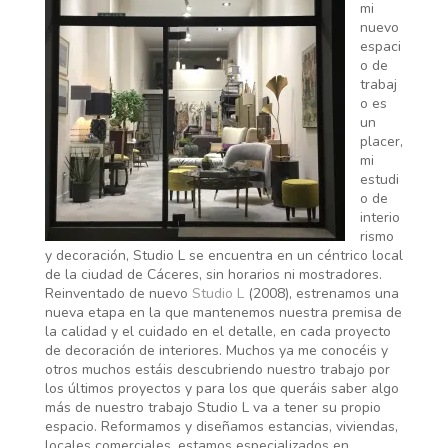
mi
nuevo
espaci
o de
trabaj
o es
un
placer,
mi
estudi
o de
interio
rismo
y decoración, Studio L se encuentra en un céntrico local
de la ciudad de Cáceres, sin horarios ni mostradores.
Reinventado de nuevo
Studio L
(2008), estrenamos una
nueva etapa en la que mantenemos nuestra premisa de
la calidad y el cuidado en el detalle, en cada proyecto
de decoración de interiores. Muchos ya me conocéis y
otros muchos estáis descubriendo nuestro trabajo por
los últimos proyectos y para los que queráis saber algo
más de nuestro trabajo Studio L va a tener su propio
espacio. Reformamos y diseñamos estancias, viviendas,
locales comerciales, estamos especializados en