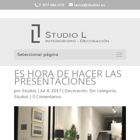
T. 677 484 479
laura@studiol.es
Seleccionar página
ES HORA DE HACER LAS
PRESENTACIONES
por
StudioL
|
Jul 4, 2017
|
Decoración
,
Sin categoría
,
StudioL
|
0 Comentarios