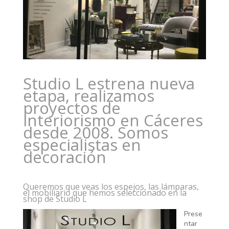
Studio L estrena nueva
etapa, realizamos
proyectos de
interiorismo en Cáceres
desde 2008. Somos
especialistas en
decoración
Queremos que veas los espejos, las lámparas,
el mobiliario que hemos seleccionado en la
shop de Studio L
Prese
ntar