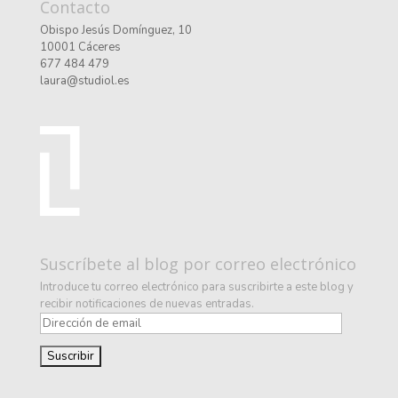
Contacto
Obispo Jesús Domínguez, 10
10001 Cáceres
677 484 479
laura@studiol.es
Suscríbete al blog por correo electrónico
Introduce tu correo electrónico para suscribirte a este blog y
recibir notificaciones de nuevas entradas.
D
i
r
e
c