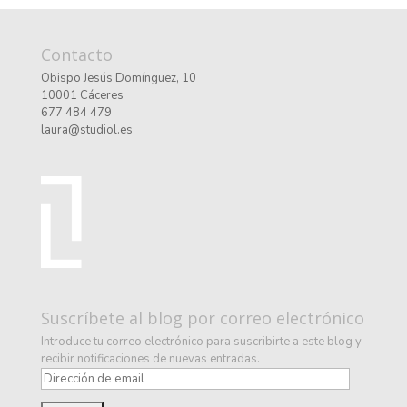
Contacto
Obispo Jesús Domínguez, 10
10001 Cáceres
677 484 479
laura@studiol.es
Suscríbete al blog por correo electrónico
Introduce tu correo electrónico para suscribirte a este blog y
recibir notificaciones de nuevas entradas.
D
i