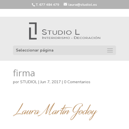
T. 677 484 479
laura@studiol.es
Seleccionar página
firma
por
STUDIOL
|
Jun 7, 2017
|
0 Comentarios