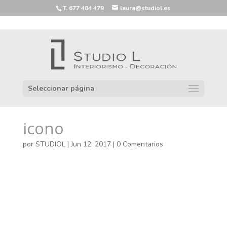
T. 677 484 479
laura@studiol.es
Seleccionar página
icono
por
STUDIOL
|
Jun 12, 2017
|
0 Comentarios