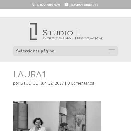
T. 677 484 479
laura@studiol.es
Seleccionar página
LAURA1
por
STUDIOL
|
Jun 12, 2017
|
0 Comentarios