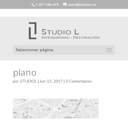
T. 677 484 479
laura@studiol.es
Seleccionar página
plano
por
STUDIOL
|
Jun 13, 2017
|
0 Comentarios