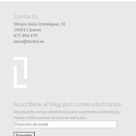
Contacto
Obispo Jesús Domínguez, 10
10001 Cáceres
677 484 479
laura@studiol.es
Suscríbete al blog por correo electrónico
Introduce tu correo electrónico para suscribirte a este blog y
recibir notificaciones de nuevas entradas.
D
i
r